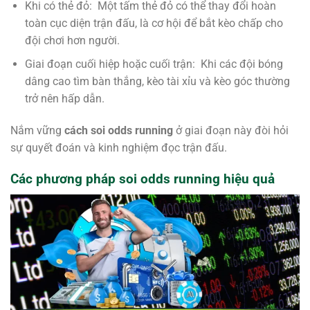
Khi có thẻ đỏ: Một tấm thẻ đỏ có thể thay đổi hoàn
toàn cục diện trận đấu, là cơ hội để bắt kèo chấp cho
đội chơi hơn người.
Giai đoạn cuối hiệp hoặc cuối trận: Khi các đội bóng
dâng cao tìm bàn thắng, kèo tài xỉu và kèo góc thường
trở nên hấp dẫn.
Nắm vững
cách soi odds running
ở giai đoạn này đòi hỏi
sự quyết đoán và kinh nghiệm đọc trận đấu.
Các phương pháp soi odds running hiệu quả