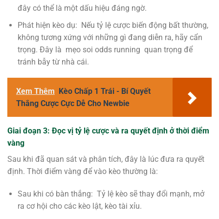
đây có thể là một dấu hiệu đáng ngờ.
Phát hiện kèo dụ: Nếu tỷ lệ cược biến động bất thường,
không tương xứng với những gì đang diễn ra, hãy cẩn
trọng. Đây là mẹo soi odds running quan trọng để
tránh bẫy từ nhà cái.
Xem Thêm
Kèo Chấp 1 Trái - Bí Quyết
Thắng Cược Cực Dễ Cho Newbie
Giai đoạn 3: Đọc vị tỷ lệ cược và ra quyết định ở thời điểm
vàng
Sau khi đã quan sát và phân tích, đây là lúc đưa ra quyết
định. Thời điểm vàng để vào kèo thường là:
Sau khi có bàn thắng: Tỷ lệ kèo sẽ thay đổi mạnh, mở
ra cơ hội cho các kèo lật, kèo tài xỉu.