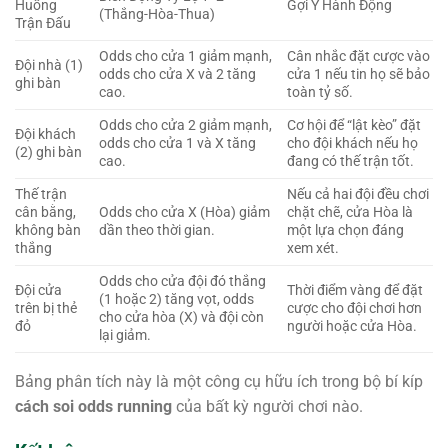
Huống
Gợi Ý Hành Động
(Thắng-Hòa-Thua)
Trận Đấu
Odds cho cửa 1 giảm mạnh,
Cân nhắc đặt cược vào
Đội nhà (1)
odds cho cửa X và 2 tăng
cửa 1 nếu tin họ sẽ bảo
ghi bàn
cao.
toàn tỷ số.
Odds cho cửa 2 giảm mạnh,
Cơ hội để “lật kèo” đặt
Đội khách
odds cho cửa 1 và X tăng
cho đội khách nếu họ
(2) ghi bàn
cao.
đang có thế trận tốt.
Thế trận
Nếu cả hai đội đều chơi
cân bằng,
Odds cho cửa X (Hòa) giảm
chặt chẽ, cửa Hòa là
không bàn
dần theo thời gian.
một lựa chọn đáng
thắng
xem xét.
Odds cho cửa đội đó thắng
Đội cửa
Thời điểm vàng để đặt
(1 hoặc 2) tăng vọt, odds
trên bị thẻ
cược cho đội chơi hơn
cho cửa hòa (X) và đội còn
đỏ
người hoặc cửa Hòa.
lại giảm.
Bảng phân tích này là một công cụ hữu ích trong bộ bí kíp
cách soi odds running
của bất kỳ người chơi nào.