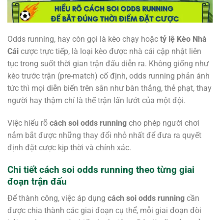
Odds running, hay còn gọi là kèo chạy hoặc
tỷ lệ Kèo Nhà
Cái
cược trực tiếp, là loại kèo được nhà cái cập nhật liên
tục trong suốt thời gian trận đấu diễn ra. Không giống như
kèo trước trận (pre-match) cố định, odds running phản ánh
tức thì mọi diễn biến trên sân như bàn thắng, thẻ phạt, thay
người hay thậm chí là thế trận lấn lướt của một đội.
Việc hiểu rõ
cách soi odds running
cho phép người chơi
nắm bắt được những thay đổi nhỏ nhất để đưa ra quyết
định đặt cược kịp thời và chính xác.
Chi tiết cách soi odds running theo từng giai
đoạn trận đấu
Để thành công, việc áp dụng
cách soi odds running
cần
được chia thành các giai đoạn cụ thể, mỗi giai đoạn đòi