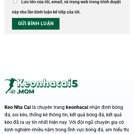
Lưu tên của tôi, email, và trang web trong trình duyệt
này cho lần bình luận kế tiếp của tôi.
Keo Nha Cai
là chuyên trang
keonhacai
nhận định bóng
đá, soi kèo, thống kê thông tin, kết quả bóng đá, kết quả
kèo đã ra uy tín nhất hiện nay. Với đội ngũ chuyên gia có
kinh nghiệm nhiều năm trong lĩnh vực bóng đá, am hiểu thị