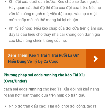
Khi đội cửa dưới dẫn trước: Kèo chấp sẽ đảo ngược.
Hãy quan sát thái độ thi đấu của đội cửa trên. Nếu họ
vẫn tấn công mạnh mẽ, việc đặt cược vào họ ở một
mức chấp mới có thể mang lại lợi nhuận.
Khi tỷ số hòa: Nếu kèo chấp của đội cửa trên giảm sâu,
đây là dấu hiệu cho thấy nhà cái không còn đánh giá
cao khả năng chiến thắng của họ.
Xem Thêm
Kèo 1 Trái 1 Trái Rưỡi Là Gì?
Hiểu Đúng Về Tỷ Lệ Cá Cược
Phương pháp soi odds running cho kèo Tài Xỉu
(Over/Under)
cách soi odds running
cho kèo Tài Xỉu đòi hỏi khả năng
“đánh hơi” bàn thắng dựa trên nhịp độ trận đấu.
Nhịp độ trận đấu cao: Hai đội chơi đôi công, tạo ra