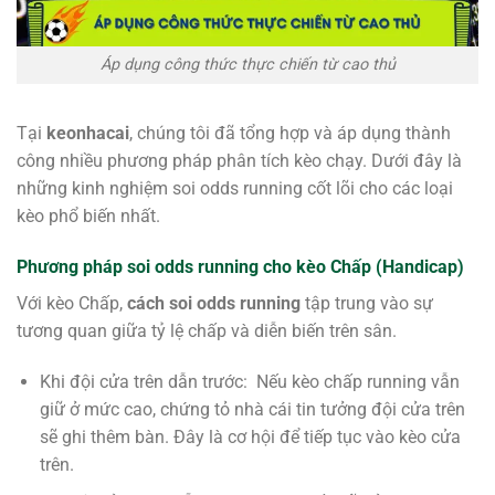
Áp dụng công thức thực chiến từ cao thủ
Tại
keonhacai
, chúng tôi đã tổng hợp và áp dụng thành
công nhiều phương pháp phân tích kèo chạy. Dưới đây là
những kinh nghiệm soi odds running cốt lõi cho các loại
kèo phổ biến nhất.
Phương pháp soi odds running cho kèo Chấp (Handicap)
Với kèo Chấp,
cách soi odds running
tập trung vào sự
tương quan giữa tỷ lệ chấp và diễn biến trên sân.
Khi đội cửa trên dẫn trước: Nếu kèo chấp running vẫn
giữ ở mức cao, chứng tỏ nhà cái tin tưởng đội cửa trên
sẽ ghi thêm bàn. Đây là cơ hội để tiếp tục vào kèo cửa
trên.