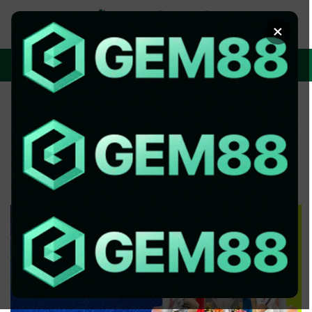
Chuyển
đến
×
nội
dung
ĐĂNG KÝ / ĐĂNG NHẬP
XEM BÓNG
SOI KÈO
Hướng Dẫn Cách Soi Odds Running –
Bí Kíp Đọc Tỷ Lệ Kèo
ĐÃ ĐĂNG TRÊN
12 THÁNG 4, 2026
BỞI
ADMIN