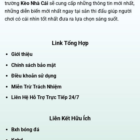
trường
Kèo Nhà Cái
sẽ cung cấp những thông tin mới nhất,
những diễn biến mới nhất ngay tại sân thi đấu giúp người
chơi có cái nhìn tốt nhất đưa ra lựa chọn sáng suốt.
Link Tổng Hợp
Giới thiệu
Chính sách bảo mật
Điều khoản sử dụng
Miễn Trừ Trách Nhiệm
Liên Hệ Hỗ Trợ Trực Tiếp 24/7
Liên Kết Hữu Ích
Bxh bóng đá