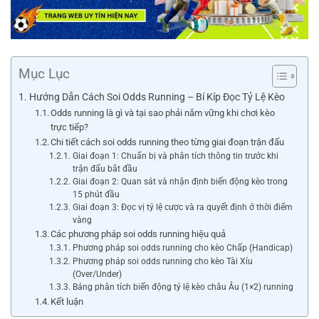
Mục Lục
Hướng Dẫn Cách Soi Odds Running – Bí Kíp Đọc Tỷ Lệ Kèo
Odds running là gì và tại sao phải nắm vững khi chơi kèo
trực tiếp?
Chi tiết cách soi odds running theo từng giai đoạn trận đấu
Giai đoạn 1: Chuẩn bị và phân tích thông tin trước khi
trận đấu bắt đầu
Giai đoạn 2: Quan sát và nhận định biến động kèo trong
15 phút đầu
Giai đoạn 3: Đọc vị tỷ lệ cược và ra quyết định ở thời điểm
vàng
Các phương pháp soi odds running hiệu quả
Phương pháp soi odds running cho kèo Chấp (Handicap)
Phương pháp soi odds running cho kèo Tài Xỉu
(Over/Under)
Bảng phân tích biến động tỷ lệ kèo châu Âu (1×2) running
Kết luận