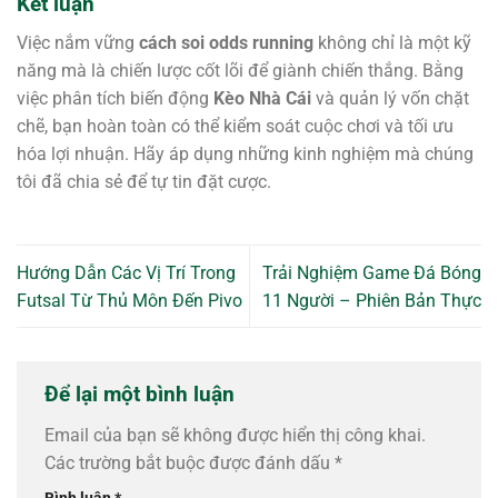
Kết luận
Việc nắm vững
cách soi odds running
không chỉ là một kỹ
năng mà là chiến lược cốt lõi để giành chiến thắng. Bằng
việc phân tích biến động
Kèo Nhà Cái
và quản lý vốn chặt
chẽ, bạn hoàn toàn có thể kiểm soát cuộc chơi và tối ưu
hóa lợi nhuận. Hãy áp dụng những kinh nghiệm mà chúng
tôi đã chia sẻ để tự tin đặt cược.
Hướng Dẫn Các Vị Trí Trong
Trải Nghiệm Game Đá Bóng
Futsal Từ Thủ Môn Đến Pivo
11 Người – Phiên Bản Thực
Để lại một bình luận
Email của bạn sẽ không được hiển thị công khai.
Các trường bắt buộc được đánh dấu
*