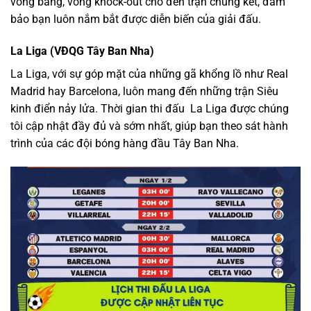
vòng bảng, vòng knock-out cho đến trận chung kết, đảm
bảo bạn luôn nắm bắt được diễn biến của giải đấu.
La Liga (VĐQG Tây Ban Nha)
La Liga, với sự góp mặt của những gã khổng lồ như Real
Madrid hay Barcelona, luôn mang đến những trận Siêu
kinh điển nảy lửa. Thời gian thi đấu La Liga được chúng
tôi cập nhật đầy đủ và sớm nhất, giúp bạn theo sát hành
trình của các đội bóng hàng đầu Tây Ban Nha.