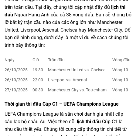
trên toàn cầu. Tại đây, chúng tôi cập nhật đầy đủ
lịch thi
đấu
Ngoại Hạng Anh của cả 38 vòng đấu. Bạn sẽ không bỏ
lỡ bất kỳ trận cầu nào của các ông lớn như Manchester
United, Liverpool, Arsenal, Chelsea hay Manchester City.
Để
bạn dễ hình dung, dưới đây là một ví dụ về cách chúng tôi
trình bày thông tin:
Ngày
Giờ
Trận đấu
Vòng đấu
26/10/2025
19:30
Manchester United vs. Chelsea
Vòng 10
26/10/2025
22:00
Liverpool vs. Arsenal
Vòng 10
27/10/2025
00:30
Manchester City vs. Tottenham
Vòng 10
Thời gian thi đấu Cúp C1 – UEFA Champions League
UEFA Champions League là sân chơi danh giá nhất cấp
câu lạc bộ châu Âu. Việc theo dõi
lịch thi đấu
Cúp C1 là
nhu cầu thiết yếu. Chúng tôi cung cấp thông tin chi tiết từ