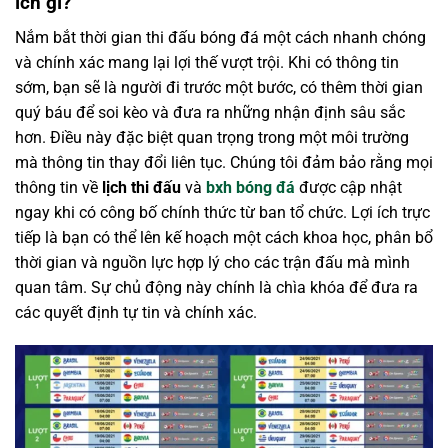
ích gì?
Nắm bắt thời gian thi đấu bóng đá một cách nhanh chóng
và chính xác mang lại lợi thế vượt trội. Khi có thông tin
sớm, bạn sẽ là người đi trước một bước, có thêm thời gian
quý báu để soi kèo và đưa ra những nhận định sâu sắc
hơn. Điều này đặc biệt quan trọng trong một môi trường
mà thông tin thay đổi liên tục.
Chúng tôi đảm bảo rằng mọi
thông tin về
lịch thi đấu
và
bxh bóng đá
được cập nhật
ngay khi có công bố chính thức từ ban tổ chức. Lợi ích trực
tiếp là bạn có thể lên kế hoạch một cách khoa học, phân bổ
thời gian và nguồn lực hợp lý cho các trận đấu mà mình
quan tâm. Sự chủ động này chính là chìa khóa để đưa ra
các quyết định tự tin và chính xác.