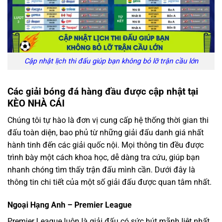
Cập nhật lịch thi đấu giúp bạn không bỏ lỡ trận cầu lớn
Các giải bóng đá hàng đầu được cập nhật tại
KÈO NHÀ CÁI
Chúng tôi tự hào là đơn vị cung cấp hệ thống thời gian thi
đấu toàn diện, bao phủ từ những giải đấu danh giá nhất
hành tinh đến các giải quốc nội. Mọi thông tin đều được
trình bày một cách khoa học, dễ dàng tra cứu, giúp bạn
nhanh chóng tìm thấy trận đấu mình cần. Dưới đây là
thông tin chi tiết của một số giải đấu được quan tâm nhất.
Ngoại Hạng Anh – Premier League
Premier League luôn là giải đấu có sức hút mãnh liệt nhất